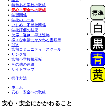
特色ある学校の取組
安心・安全への取組
学習関係
学校のルール
いじめ・不登校関係
学校評価の結果
欠席・遅刻・早退連絡
様々な申請にかかわる書類等
PTA
宮前コミュニティ・スクール
リンク集
宮前小学校掲示板
その他の連絡
サイトマップ
操作方法
ホーム
安心・安全への取組
安心・安全にかかわること