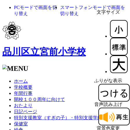
PCモードで画面を切
スマートフォンモードで画面を
文字サイズ
り替え
切り替え
品川区立宮前小学校
ふりがな表示
ホーム
学校概要
年間行事
開校１００周年に向けて
音声読み上げ
おたより
日記ページ
特別支援教室（すぎの子）・特別支援学級（さくら）
保健室
背景色変更
給食