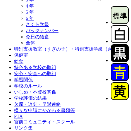
4 年
5 年
6 年
さくら学級
バックナンバー
今日の給食
全体
特別支援教室（すぎの子）・特別支援学級（さくら）
保健室
給食
特色ある学校の取組
安心・安全への取組
学習関係
学校のルール
いじめ・不登校関係
学校評価の結果
欠席・遅刻・早退連絡
様々な申請にかかわる書類等
PTA
宮前コミュニティ・スクール
リンク集