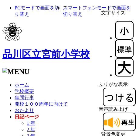
PCモードで画面を切
スマートフォンモードで画面を
文字サイズ
り替え
切り替え
品川区立宮前小学校
ふりがな表示
ホーム
学校概要
年間行事
開校１００周年に向けて
音声読み上げ
おたより
日記ページ
1 年
2 年
背景色変更
3 年