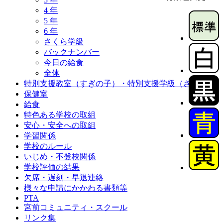
4 年
5 年
6 年
さくら学級
バックナンバー
今日の給食
全体
特別支援教室（すぎの子）・特別支援学級（さくら）
保健室
給食
特色ある学校の取組
安心・安全への取組
学習関係
学校のルール
いじめ・不登校関係
学校評価の結果
欠席・遅刻・早退連絡
様々な申請にかかわる書類等
PTA
宮前コミュニティ・スクール
リンク集