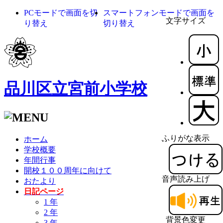
PCモードで画面を切
スマートフォンモードで画面を
文字サイズ
り替え
切り替え
品川区立宮前小学校
ふりがな表示
ホーム
学校概要
年間行事
開校１００周年に向けて
音声読み上げ
おたより
日記ページ
1 年
2 年
背景色変更
3 年